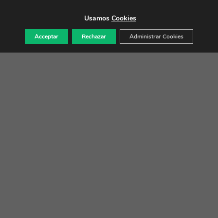
Usamos
Cookies
Acceptar
Rechazar
Administrar Cookies
Ofrecemos asistencia y servicios personalizados
para organizadores de congresos. Apoyo y
asesoramiento en caso necesario y sin
compromiso durante los procesos de selección
de lugares y hoteles.
Además, siempre nos complace asistir con
grandes opciones de catering y restaurantes,
servicios excelentes de transportes, actividades
de programa social y experiencias y tours
locales únicos.
Les ayudaremos con mucho gusto con
cualquier cosa que no hayan podido organizar