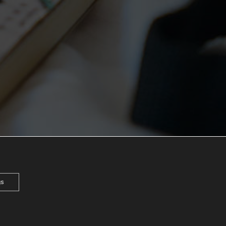
gs
Entwurf
Bilbonet