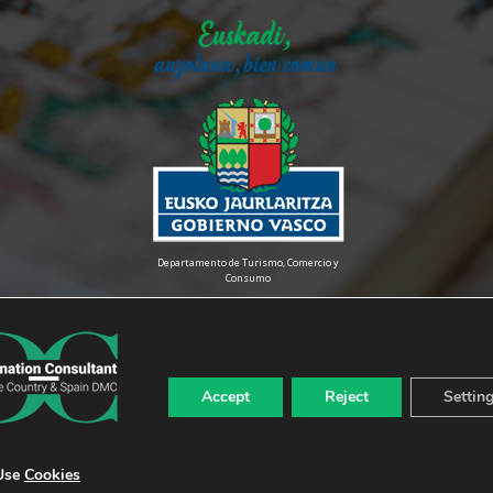
Departamento de Turismo, Comercio y
Consumo
Accept
Reject
Settin
inie
Use
Cookies